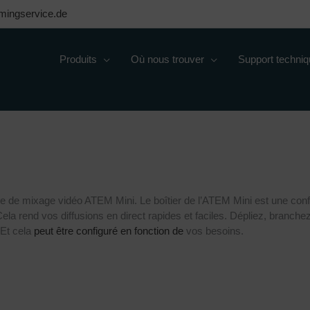
mingservice.de
Produits
Où nous trouver
Support techni
ble de mixage vidéo ATEM Mini. Le boîtier de l’ATEM Mini est une conf
ela rend vos diffusions en direct rapides et faciles. Dépliez, branche
 Et cela
peut être configuré en fonction de
vos besoins.