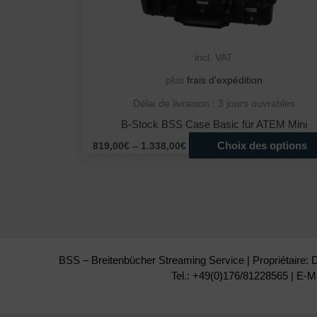
incl. VAT
plus
frais d'expédition
Délai de livraison :
3 jours ouvrables
B-Stock BSS Case Basic für ATEM Mini
Choix des options
819,00
€
–
1.338,00
€
BSS – Breitenbücher Streaming Service | Propriétaire: 
Tel.: +49(0)176/81228565 | E-M