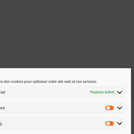
ns des cookies pour optimiser notre site web et nos services.
nel
Toujours activé
ues
Empreinte
|
Politique de confidentialité
|
Conditions
Statistiqu
générales
|
Annulation
|
Modes-de-paiement
|
Methodes-
d’expedition
|
Télécharger
|
Devenir partenaire commercial
g
Marketing