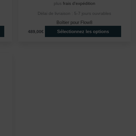
plus
frais d'expédition
Délai de livraison :
5-7 jours ouvrables
Boîtier pour Flow8
Sélectionnez les options
489,00€
Ce
produit
a
plusieurs
variations.
Les
options
peuvent
être
choisies
sur
la
page