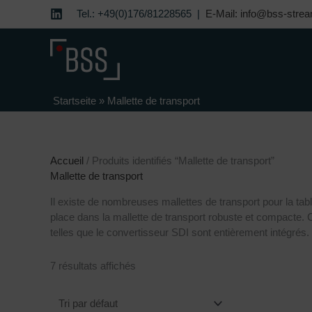
Aller
Tel.: +49(0)176/81228565 |
E-Mail: info@bss-strea
au
contenu
Startseite
»
Mallette de transport
Accueil
/ Produits identifiés “Mallette de transport”
Mallette de transport
Il existe de nombreuses mallettes de transport pour la ta
place dans la mallette de transport robuste et compacte. C
telles que le convertisseur SDI sont entièrement intégrés.
7 résultats affichés