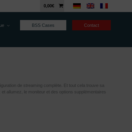
0,00
€
que
BSS Cases
Contact
iguration de streaming complète. Et tout cela trouve sa
z et allumez, le moniteur et des options supplémentaires