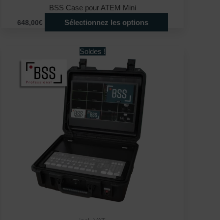
BSS Case pour ATEM Mini
Sélectionnez les options
648,00€
Ce
Soldes !
produit
a
plusieurs
variations.
Les
options
peuvent
être
choisies
sur
la
page
du
produit