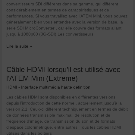
convertisseurs SDI différents dans sa gamme, qui diffèrent
considérablement en termes de caractéristiques et de
performances. Si vous travaillez avec l’ATEM Mini, vous pouvez
généralement bien vous entendre avec la version de base, la
série SDI MicroConverter , car elle couvre des formats allant
jusqu’à 1080p60 (3G-SDI).Les convertisseurs
Lire la suite »
Câble
Câble HDMI lorsqu’il est utilisé avec
HDMI
l’ATEM Mini (Extreme)
lorsqu’il
est
HDMI - Interface multimédia haute définition
utilisé
Les câbles HDMI sont disponibles en différentes versions
avec
depuis l’introduction de cette norme , actuellement jusqu’à la
l’ATEM
version 2.1. Ceux-ci diffèrent techniquement en termes de débit
Mini
de données transmissible maximal, de résolution et de
(Extreme)
fréquence d’image, de transmission du son et de formats
d’espace colorimétrique, entre autres. Tous les câbles HDMI
utilisés dans les boîtiers