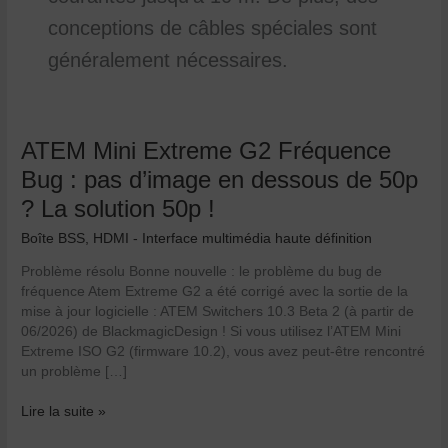
conceptions de câbles spéciales sont
généralement nécessaires.
ATEM
ATEM Mini Extreme G2 Fréquence
Mini
Bug : pas d’image en dessous de 50p
Extreme
? La solution 50p !
G2
Fréquence
Boîte BSS
,
HDMI - Interface multimédia haute définition
Bug
:
Problème résolu Bonne nouvelle : le problème du bug de
pas
fréquence Atem Extreme G2 a été corrigé avec la sortie de la
d’image
mise à jour logicielle : ATEM Switchers 10.3 Beta 2 (à partir de
en
06/2026) de BlackmagicDesign ! Si vous utilisez l’ATEM Mini
dessous
Extreme ISO G2 (firmware 10.2), vous avez peut-être rencontré
de
un problème […]
50p
?
Lire la suite »
La
solution