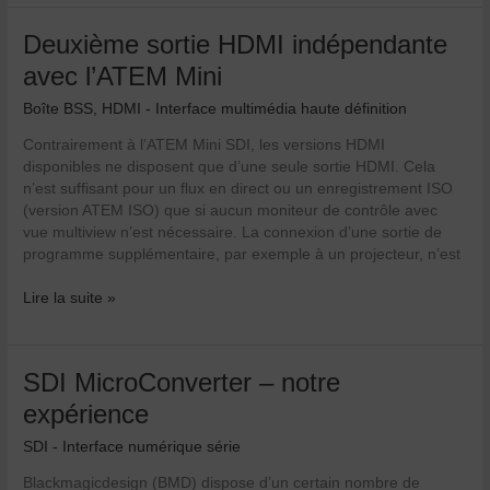
50p
Deuxième
Deuxième sortie HDMI indépendante
!
sortie
avec l’ATEM Mini
HDMI
indépendante
Boîte BSS
,
HDMI - Interface multimédia haute définition
avec
Contrairement à l’ATEM Mini SDI, les versions HDMI
l’ATEM
disponibles ne disposent que d’une seule sortie HDMI. Cela
Mini
n’est suffisant pour un flux en direct ou un enregistrement ISO
(version ATEM ISO) que si aucun moniteur de contrôle avec
vue multiview n’est nécessaire. La connexion d’une sortie de
programme supplémentaire, par exemple à un projecteur, n’est
Lire la suite »
SDI
SDI MicroConverter – notre
MicroConverter
expérience
–
notre
SDI - Interface numérique série
expérience
Blackmagicdesign (BMD) dispose d’un certain nombre de