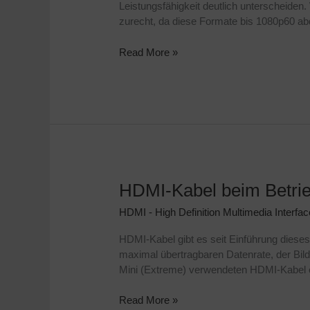
Leistungsfähigkeit deutlich unterscheiden
zurecht, da diese Formate bis 1080p60 abd
Read More »
HDMI-Kabel beim Betri
HDMI-
Kabel
HDMI - High Definition Multimedia Interfac
beim
Betrieb
HDMI-Kabel gibt es seit Einführung dieses 
mit
maximal übertragbaren Datenrate, der Bil
dem
Mini (Extreme) verwendeten HDMI-Kabel en
ATEM
Mini
Read More »
(Extreme)