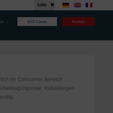
0,00
€
ort
BSS Cases
Kontakt
chlich im Consumer Bereich
enübertragungsrate. Kabellängen
endig.