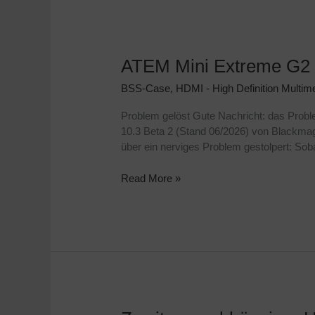
ATEM Mini Extreme G2 F
ATEM
Mini
BSS-Case
,
HDMI - High Definition Multime
Extreme
G2
Problem gelöst Gute Nachricht: das Pro
Frequenz
10.3 Beta 2 (Stand 06/2026) von Blackmag
Bug:
über ein nerviges Problem gestolpert: Soba
Kein
Bild
Read More »
unter
50p?
Der
50p-
Workaround!
Zweiter,