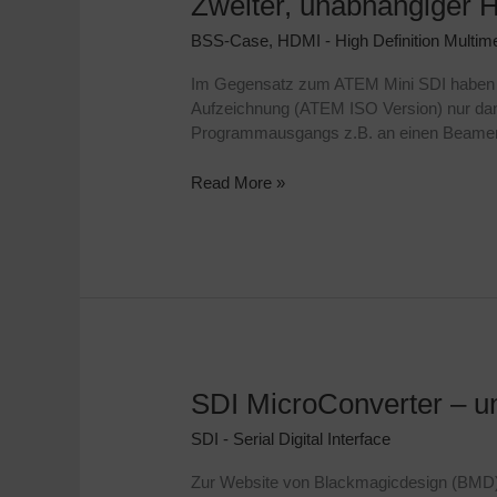
Zweiter, unabhängiger
unabhängiger
BSS-Case
,
HDMI - High Definition Multime
HDMI-
Out
Im Gegensatz zum ATEM Mini SDI haben di
mit
Aufzeichnung (ATEM ISO Version) nur dann
dem
Programmausgangs z.B. an einen Beamer i
ATEM
Mini
Read More »
SDI MicroConverter – u
SDI
MicroConverter
SDI - Serial Digital Interface
–
unsere
Zur Website von Blackmagicdesign (BMD) 
Erfahrungswerte