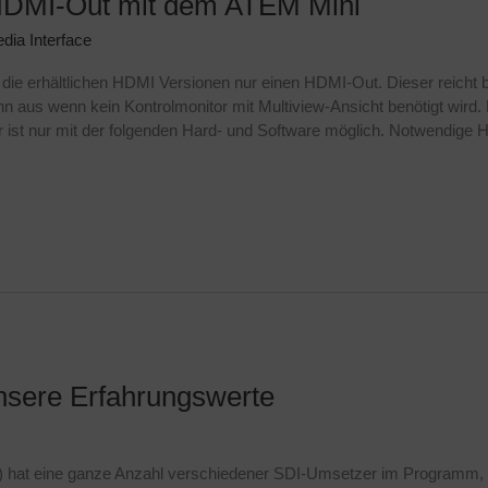
 HDMI-Out mit dem ATEM Mini
dia Interface
e erhältlichen HDMI Versionen nur einen HDMI-Out. Dieser reicht b
 aus wenn kein Kontrolmonitor mit Multiview-Ansicht benötigt wird.
st nur mit der folgenden Hard- und Software möglich. Notwendige H
nsere Erfahrungswerte
hat eine ganze Anzahl verschiedener SDI-Umsetzer im Programm, die