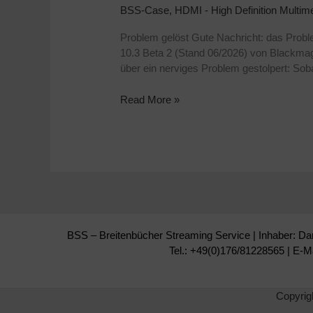
BSS-Case
,
HDMI - High Definition Multime
Extreme
G2
Problem gelöst Gute Nachricht: das Pro
Frequenz
10.3 Beta 2 (Stand 06/2026) von Blackmag
Bug:
über ein nerviges Problem gestolpert: Soba
Kein
Bild
Read More »
unter
50p?
Der
50p-
Workaround!
BSS – Breitenbücher Streaming Service | Inhaber: Da
Tel.: +49(0)176/81228565 | E-M
Copyrig