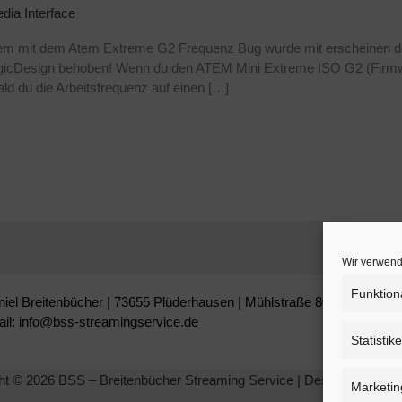
dia Interface
blem mit dem Atem Extreme G2 Frequenz Bug wurde mit erscheinen 
icDesign behoben! Wenn du den ATEM Mini Extreme ISO G2 (Firmware 
ld du die Arbeitsfrequenz auf einen […]
Wir verwend
Funktion
niel Breitenbücher | 73655 Plüderhausen | Mühlstraße 80
ail: info@bss-streamingservice.de
Statistik
ht © 2026 BSS – Breitenbücher Streaming Service | Design by
Slawi
Marketin