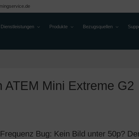
mingservice.de
Dienstleistungen
Produkte
Bezugsquellen
Supp
n ATEM Mini Extreme G2
requenz Bug: Kein Bild unter 50p? De