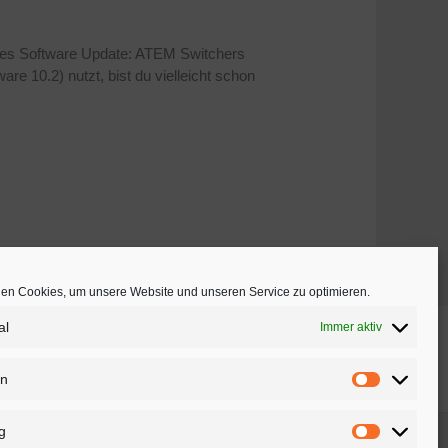
des Software Update: ATEM Switchers
10.2) nutzt, bist du vielleicht schon
en Cookies, um unsere Website und unseren Service zu optimieren.
al
Immer aktiv
Impressum
|
Datenschutzerklärung
|
AGB
|
Widerruf
|
Bezahlung
|
Versandarten
|
Download
|
Vertriebspartner
en
werden
Statistike
k Design
g
Marketing