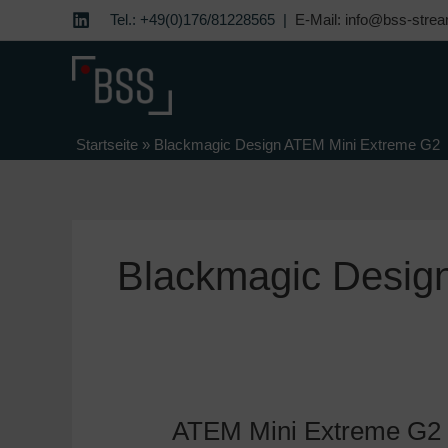
Zum
Tel.: +49(0)176/81228565 |
E-Mail: info@bss-strea
Inhalt
springen
Startseite
»
Blackmagic Design ATEM Mini Extreme G2
Blackmagic Desig
ATEM Mini Extreme G2 F
ATEM
Mini