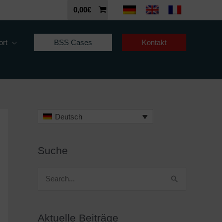
0,00
€
ort
BSS Cases
Kontakt
Deutsch
Suche
S
u
c
Aktuelle Beiträge