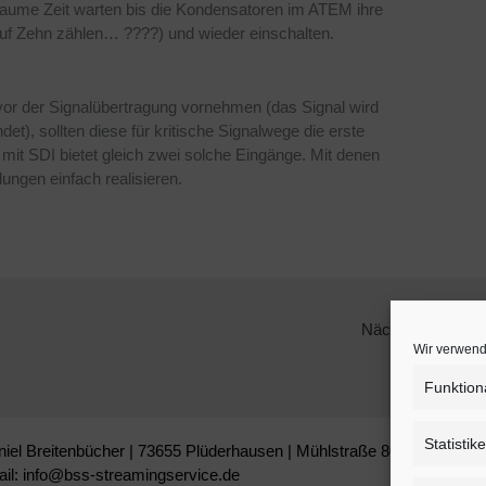
ume Zeit warten bis die Kondensatoren im ATEM ihre
f Zehn zählen… ????) und wieder einschalten.
r der Signalübertragung vornehmen (das Signal wird
), sollten diese für kritische Signalwege die erste
mit SDI bietet gleich zwei solche Eingänge. Mit denen
ungen einfach realisieren.
Nächster Beitrag
Wir verwend
Funktion
Statistik
niel Breitenbücher | 73655 Plüderhausen | Mühlstraße 80
ail: info@bss-streamingservice.de