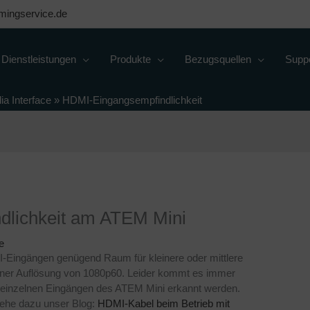
mingservice.de
Dienstleistungen
Produkte
Bezugsquellen
Supp
ia Interface
»
HDMI-Eingangsempfindlichkeit
dlich­keit am ATEM Mini
e
I-Eingängen genügend Raum für kleinere oder mittlere
iner Auflösung von 1080p60. Leider kommt es immer
an einzelnen Eingängen des ATEM Mini erkannt werden.
iehe dazu unser Blog:
HDMI-Kabel beim Betrieb mit