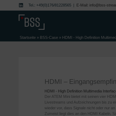
Zum
Tel.: +49(0)176/81228565 |
E-Mail: info@bss-strea
Inhalt
springen
Startseite
»
BSS-Case
»
HDMI - High Definition Multimed
HDMI – Eingangs­empfin
HDMI - High Definition Multimedia Interfac
Der ATEM Mini bietet mit seinen vier HDM
Livestreams und Aufzeichnungen bis zu e
wieder vor, dass Signale nicht oder nur 
Zumeist liegt dies an den HDMI Kabeln. S