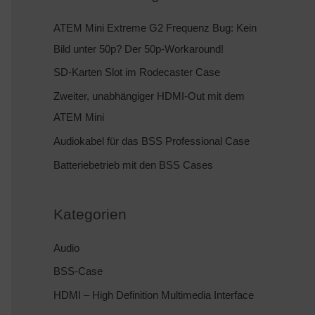
h
e
ATEM Mini Extreme G2 Frequenz Bug: Kein
n
Bild unter 50p? Der 50p-Workaround!
n
SD-Karten Slot im Rodecaster Case
a
Zweiter, unabhängiger HDMI-Out mit dem
c
ATEM Mini
h
Audiokabel für das BSS Professional Case
:
Batteriebetrieb mit den BSS Cases
Kategorien
Audio
BSS-Case
HDMI – High Definition Multimedia Interface