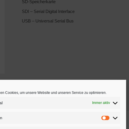
SD-Speicherkarte
SDI – Serial Digital Interface
USB – Universal Serial Bus
→
en Cookies, um unsere Website und unseren Service zu optimieren.
al
Immer aktiv
en
Impressum
|
Datenschutzerklärung
|
AGB
|
Widerruf
|
Statistike
Bezahlung
|
Versandarten
|
Download
|
Vertriebspartner