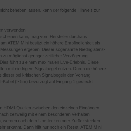
nicht beheben lassen, kann der folgende Hinweis zur
gen verwenden
rscheinen kann, mag vom Hersteller durchaus
am ATEM Mini besitzt ein höhere Empfindlichkeit als
 Messungen ergeben. Dieser sogenannte Niedriglatenz-
n zu möglichst geringer zeitlicher Verzögerung
Dies führt zu einem maximalen Live-Erlebnis. Diese
ellen mit niedrigem Signalpegel nutzen. Durch die höhere
e dieser bei kritischen Signalpegeln den Vorrang
MI-Kabel (> 5m) bevorzugt auf Eingang 1 gesteckt
 von HDMI-Quellen zwischen den einzelnen Eingängen
 nach zeitweilig mit einem besonderen Verhalten:
den, werden nach dem Umstecken oder Zurückstecken
ehr erkannt. Dann hilft nur noch ein Reset. ATEM Mini